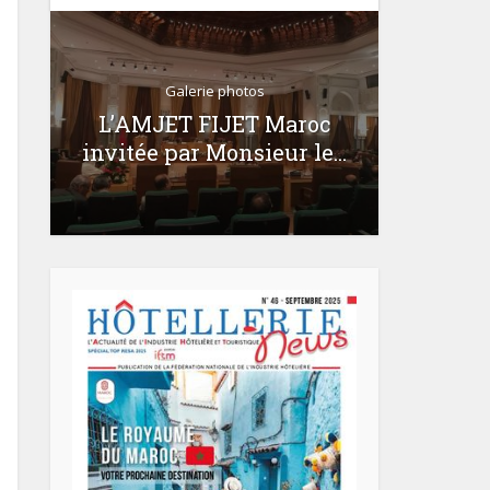
Galerie photos
Récept
s
L’AMJET FIJET Maroc
l’Amba
té
invitée par Monsieur le...