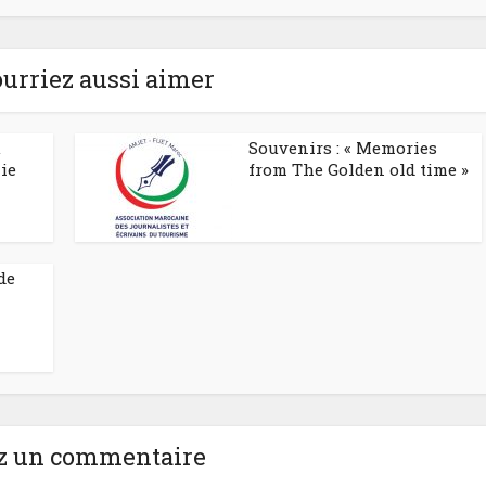
urriez aussi aimer
u
Souvenirs : « Memories
lie
from The Golden old time »
de
z un commentaire