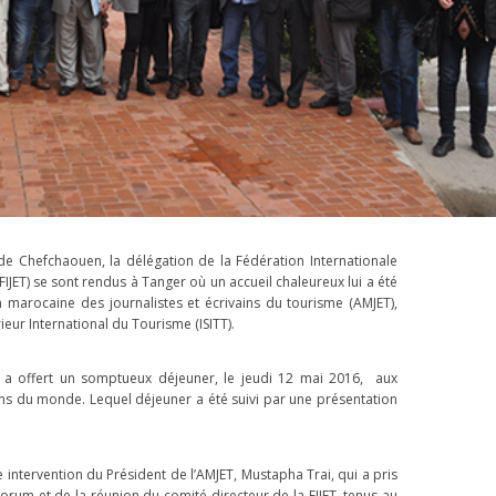
de Chefchaouen, la délégation de la Fédération Internationale
FIJET) se sont rendus à Tanger où un accueil chaleureux lui a été
 marocaine des journalistes et écrivains du tourisme (AMJET),
érieur International du Tourisme (ISITT).
T a offert un somptueux déjeuner, le jeudi 12 mai 2016, aux
ns du monde. Lequel déjeuner a été suivi par une présentation
intervention du Président de l’AMJET, Mustapha Trai, qui a pris
orum et de la réunion du comité directeur de la FIJET, tenus au