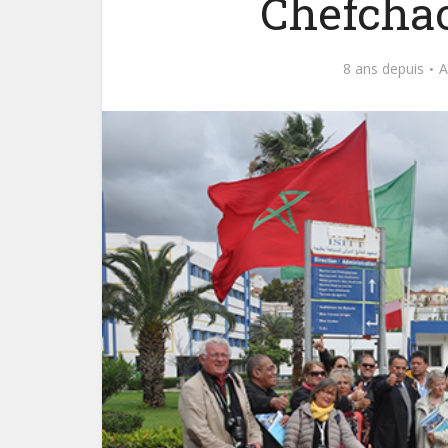
Chefcha
8 ans depuis
A