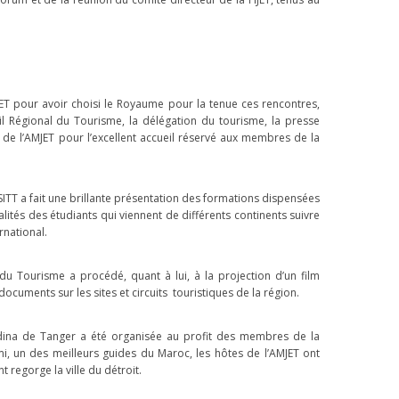
Galerie photos
Galerie photos
ion chez Madame
Photos de la Soirée de
IJET pour avoir choisi le Royaume pour la tenue ces rencontres,
sadrice du Maroc
Trophées de l’Africani
seil Régional du Tourisme, la délégation du tourisme, la presse
en...
 de l’AMJET pour l’excellent accueil réservé aux membres de la
ISITT a fait une brillante présentation des formations dispensées
alités des étudiants qui viennent de différents continents suivre
rnational.
l du Tourisme a procédé, quant à lui, à la projection d’un film
cuments sur les sites et circuits touristiques de la région.
édina de Tanger a été organisée au profit des membres de la
, un des meilleurs guides du Maroc, les hôtes de l’AMJET ont
t regorge la ville du détroit.